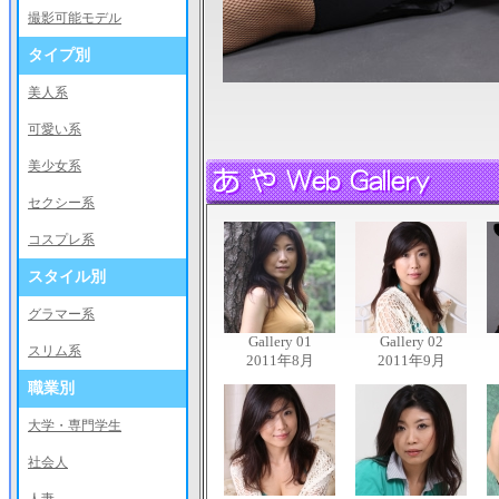
撮影可能モデル
タイプ別
美人系
可愛い系
美少女系
セクシー系
コスプレ系
スタイル別
グラマー系
Gallery 01
Gallery 02
スリム系
2011年8月
2011年9月
職業別
大学・専門学生
社会人