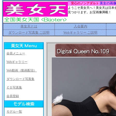
美女の画
安心のノンアダルト
ようこそ美女天へ！美女天は日本
見つかります。お宝画像満載！
美女天とは
入会案内
ダウンロード写真集 ご説明
Webギャラリー ご説明
会員メニュー
Webギャラリー
Web動画（動画配信）
ダウンロード写真集
ＣＤ写真集
会員登録
モデル一覧