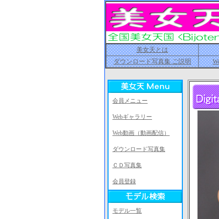
美女天とは
ダウンロード写真集 ご説明
W
会員メニュー
Webギャラリー
Web動画（動画配信）
ダウンロード写真集
ＣＤ写真集
会員登録
モデル一覧