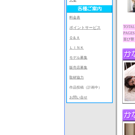
人妻
料金表
TOTAL
ポイントサービス
PAGES
Ｑ＆Ａ
並び替
ＬＩＮＫ
モデル募集
販売店募集
取材協力
作品投稿（計画中）
お問い合せ