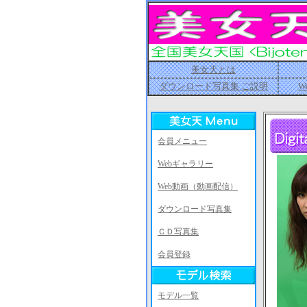
美女天とは
ダウンロード写真集 ご説明
W
会員メニュー
Webギャラリー
Web動画（動画配信）
ダウンロード写真集
ＣＤ写真集
会員登録
モデル一覧